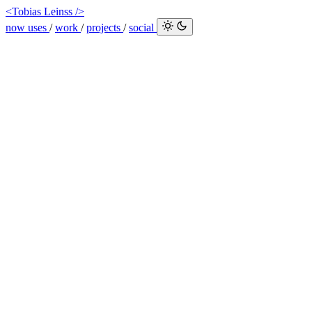
<Tobias Leinss />
now
uses
/
work
/
projects
/
social