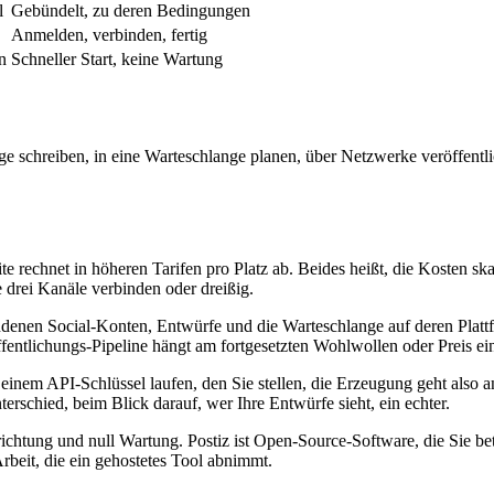
l
Gebündelt, zu deren Bedingungen
Anmelden, verbinden, fertig
n
Schneller Start, keine Wartung
äge schreiben, in eine Warteschlange planen, über Netzwerke veröffen
 rechnet in höheren Tarifen pro Platz ab. Beides heißt, die Kosten s
e drei Kanäle verbinden oder dreißig.
denen Social-Konten, Entwürfe und die Warteschlange auf deren Plattfo
öffentlichungs-Pipeline hängt am fortgesetzten Wohlwollen oder Preis ei
 einem API-Schlüssel laufen, den Sie stellen, die Erzeugung geht also 
rschied, beim Blick darauf, wer Ihre Entwürfe sieht, ein echter.
ichtung und null Wartung. Postiz ist Open-Source-Software, die Sie b
beit, die ein gehostetes Tool abnimmt.