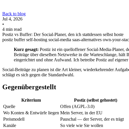
Back to blog
Jul 4, 2026
•
4 min read
Postiz vs Buffer: Der Social-Planer, den ich stattdessen selbst hoste
postiz
buffer
self-hosting
social-media
saas-alternatives
own-your-sta
Kurz gesagt:
Postiz ist ein quelloffener Social-Media-Planer, d
Beiträge über dieselben Netzwerke in die Warteschlange, hält 
eingerichtet und ohne Aufwand. Ich betreibe Postiz auf eigener I
Social-Beiträge zu planen ist die Art kleiner, wiederkehrender Aufgab
schlägt es sich gegen die Standardwahl.
Gegenübergestellt
Kriterium
Postiz (selbst gehostet)
Quelle
Offen (AGPL-3.0)
Wo Konten & Entwürfe liegen
Mein Server, in der EU
Preismodell
Pauschal — der Server, der es trägt
Kanäle
So viele wie Sie wollen