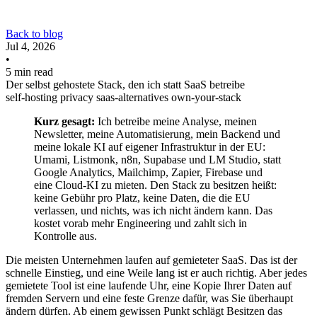
Back to blog
Jul 4, 2026
•
5 min read
Der selbst gehostete Stack, den ich statt SaaS betreibe
self-hosting
privacy
saas-alternatives
own-your-stack
Kurz gesagt:
Ich betreibe meine Analyse, meinen
Newsletter, meine Automatisierung, mein Backend und
meine lokale KI auf eigener Infrastruktur in der EU:
Umami, Listmonk, n8n, Supabase und LM Studio, statt
Google Analytics, Mailchimp, Zapier, Firebase und
eine Cloud-KI zu mieten. Den Stack zu besitzen heißt:
keine Gebühr pro Platz, keine Daten, die die EU
verlassen, und nichts, was ich nicht ändern kann. Das
kostet vorab mehr Engineering und zahlt sich in
Kontrolle aus.
Die meisten Unternehmen laufen auf gemieteter SaaS. Das ist der
schnelle Einstieg, und eine Weile lang ist er auch richtig. Aber jedes
gemietete Tool ist eine laufende Uhr, eine Kopie Ihrer Daten auf
fremden Servern und eine feste Grenze dafür, was Sie überhaupt
ändern dürfen. Ab einem gewissen Punkt schlägt Besitzen das