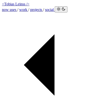
<Tobias Leinss />
now
uses
/
work
/
projects
/
social