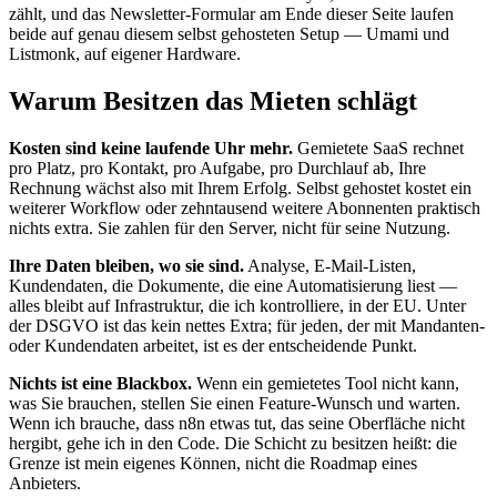
zählt, und das Newsletter-Formular am Ende dieser Seite laufen
beide auf genau diesem selbst gehosteten Setup — Umami und
Listmonk, auf eigener Hardware.
Warum Besitzen das Mieten schlägt
Kosten sind keine laufende Uhr mehr.
Gemietete SaaS rechnet
pro Platz, pro Kontakt, pro Aufgabe, pro Durchlauf ab, Ihre
Rechnung wächst also mit Ihrem Erfolg. Selbst gehostet kostet ein
weiterer Workflow oder zehntausend weitere Abonnenten praktisch
nichts extra. Sie zahlen für den Server, nicht für seine Nutzung.
Ihre Daten bleiben, wo sie sind.
Analyse, E-Mail-Listen,
Kundendaten, die Dokumente, die eine Automatisierung liest —
alles bleibt auf Infrastruktur, die ich kontrolliere, in der EU. Unter
der DSGVO ist das kein nettes Extra; für jeden, der mit Mandanten-
oder Kundendaten arbeitet, ist es der entscheidende Punkt.
Nichts ist eine Blackbox.
Wenn ein gemietetes Tool nicht kann,
was Sie brauchen, stellen Sie einen Feature-Wunsch und warten.
Wenn ich brauche, dass n8n etwas tut, das seine Oberfläche nicht
hergibt, gehe ich in den Code. Die Schicht zu besitzen heißt: die
Grenze ist mein eigenes Können, nicht die Roadmap eines
Anbieters.