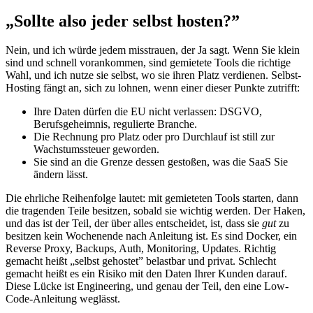
„Sollte also jeder selbst hosten?”
Nein, und ich würde jedem misstrauen, der Ja sagt. Wenn Sie klein
sind und schnell vorankommen, sind gemietete Tools die richtige
Wahl, und ich nutze sie selbst, wo sie ihren Platz verdienen. Selbst-
Hosting fängt an, sich zu lohnen, wenn einer dieser Punkte zutrifft:
Ihre Daten dürfen die EU nicht verlassen: DSGVO,
Berufsgeheimnis, regulierte Branche.
Die Rechnung pro Platz oder pro Durchlauf ist still zur
Wachstumssteuer geworden.
Sie sind an die Grenze dessen gestoßen, was die SaaS Sie
ändern lässt.
Die ehrliche Reihenfolge lautet: mit gemieteten Tools starten, dann
die tragenden Teile besitzen, sobald sie wichtig werden. Der Haken,
und das ist der Teil, der über alles entscheidet, ist, dass sie
gut
zu
besitzen kein Wochenende nach Anleitung ist. Es sind Docker, ein
Reverse Proxy, Backups, Auth, Monitoring, Updates. Richtig
gemacht heißt „selbst gehostet” belastbar und privat. Schlecht
gemacht heißt es ein Risiko mit den Daten Ihrer Kunden darauf.
Diese Lücke ist Engineering, und genau der Teil, den eine Low-
Code-Anleitung weglässt.