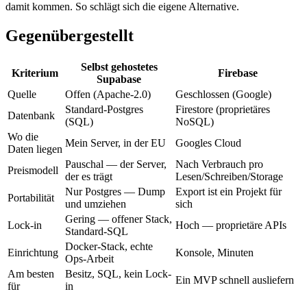
damit kommen. So schlägt sich die eigene Alternative.
Gegenübergestellt
Selbst gehostetes
Kriterium
Firebase
Supabase
Quelle
Offen (Apache-2.0)
Geschlossen (Google)
Standard-Postgres
Firestore (proprietäres
Datenbank
(SQL)
NoSQL)
Wo die
Mein Server, in der EU
Googles Cloud
Daten liegen
Pauschal — der Server,
Nach Verbrauch pro
Preismodell
der es trägt
Lesen/Schreiben/Storage
Nur Postgres — Dump
Export ist ein Projekt für
Portabilität
und umziehen
sich
Gering — offener Stack,
Lock-in
Hoch — proprietäre APIs
Standard-SQL
Docker-Stack, echte
Einrichtung
Konsole, Minuten
Ops-Arbeit
Am besten
Besitz, SQL, kein Lock-
Ein MVP schnell ausliefern
für
in