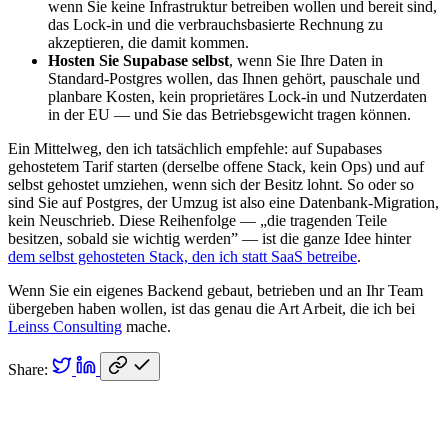
wenn Sie keine Infrastruktur betreiben wollen und bereit sind,
das Lock-in und die verbrauchsbasierte Rechnung zu
akzeptieren, die damit kommen.
Hosten Sie Supabase selbst
, wenn Sie Ihre Daten in
Standard-Postgres wollen, das Ihnen gehört, pauschale und
planbare Kosten, kein proprietäres Lock-in und Nutzerdaten
in der EU — und Sie das Betriebsgewicht tragen können.
Ein Mittelweg, den ich tatsächlich empfehle: auf Supabases
gehostetem Tarif starten (derselbe offene Stack, kein Ops) und auf
selbst gehostet umziehen, wenn sich der Besitz lohnt. So oder so
sind Sie auf Postgres, der Umzug ist also eine Datenbank-Migration,
kein Neuschrieb. Diese Reihenfolge — „die tragenden Teile
besitzen, sobald sie wichtig werden” — ist die ganze Idee hinter
dem selbst gehosteten Stack, den ich statt SaaS betreibe
.
Wenn Sie ein eigenes Backend gebaut, betrieben und an Ihr Team
übergeben haben wollen, ist das genau die Art Arbeit, die ich bei
Leinss Consulting
mache.
Share: