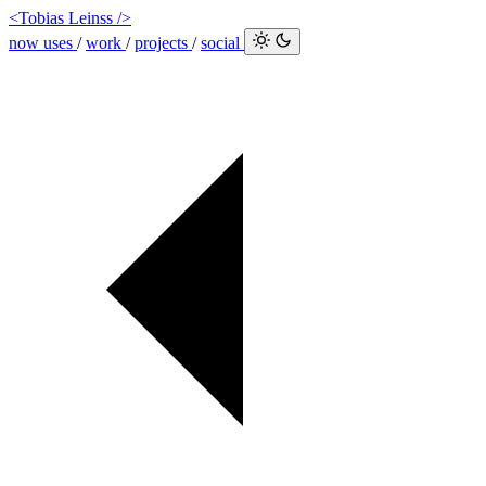
<Tobias Leinss />
now
uses
/
work
/
projects
/
social