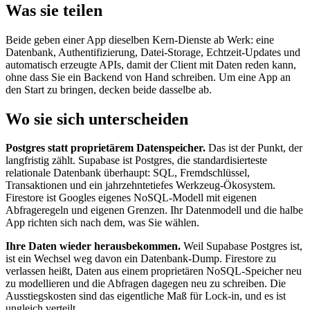
Was sie teilen
Beide geben einer App dieselben Kern-Dienste ab Werk: eine
Datenbank, Authentifizierung, Datei-Storage, Echtzeit-Updates und
automatisch erzeugte APIs, damit der Client mit Daten reden kann,
ohne dass Sie ein Backend von Hand schreiben. Um eine App an
den Start zu bringen, decken beide dasselbe ab.
Wo sie sich unterscheiden
Postgres statt proprietärem Datenspeicher.
Das ist der Punkt, der
langfristig zählt. Supabase ist Postgres, die standardisierteste
relationale Datenbank überhaupt: SQL, Fremdschlüssel,
Transaktionen und ein jahrzehntetiefes Werkzeug-Ökosystem.
Firestore ist Googles eigenes NoSQL-Modell mit eigenen
Abfrageregeln und eigenen Grenzen. Ihr Datenmodell und die halbe
App richten sich nach dem, was Sie wählen.
Ihre Daten wieder herausbekommen.
Weil Supabase Postgres ist,
ist ein Wechsel weg davon ein Datenbank-Dump. Firestore zu
verlassen heißt, Daten aus einem proprietären NoSQL-Speicher neu
zu modellieren und die Abfragen dagegen neu zu schreiben. Die
Ausstiegskosten sind das eigentliche Maß für Lock-in, und es ist
ungleich verteilt.