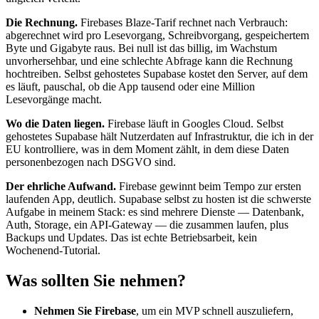
Die Rechnung.
Firebases Blaze-Tarif rechnet nach Verbrauch:
abgerechnet wird pro Lesevorgang, Schreibvorgang, gespeichertem
Byte und Gigabyte raus. Bei null ist das billig, im Wachstum
unvorhersehbar, und eine schlechte Abfrage kann die Rechnung
hochtreiben. Selbst gehostetes Supabase kostet den Server, auf dem
es läuft, pauschal, ob die App tausend oder eine Million
Lesevorgänge macht.
Wo die Daten liegen.
Firebase läuft in Googles Cloud. Selbst
gehostetes Supabase hält Nutzerdaten auf Infrastruktur, die ich in der
EU kontrolliere, was in dem Moment zählt, in dem diese Daten
personenbezogen nach DSGVO sind.
Der ehrliche Aufwand.
Firebase gewinnt beim Tempo zur ersten
laufenden App, deutlich. Supabase selbst zu hosten ist die schwerste
Aufgabe in meinem Stack: es sind mehrere Dienste — Datenbank,
Auth, Storage, ein API-Gateway — die zusammen laufen, plus
Backups und Updates. Das ist echte Betriebsarbeit, kein
Wochenend-Tutorial.
Was sollten Sie nehmen?
Nehmen Sie Firebase
, um ein MVP schnell auszuliefern,