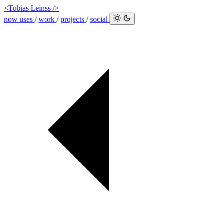
<Tobias Leinss />
now
uses
/
work
/
projects
/
social