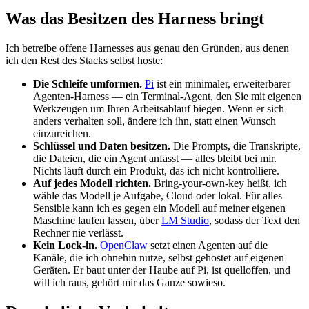
Was das Besitzen des Harness bringt
Ich betreibe offene Harnesses aus genau den Gründen, aus denen
ich den Rest des Stacks selbst hoste:
Die Schleife umformen.
Pi
ist ein minimaler, erweiterbarer
Agenten-Harness — ein Terminal-Agent, den Sie mit eigenen
Werkzeugen um Ihren Arbeitsablauf biegen. Wenn er sich
anders verhalten soll, ändere ich ihn, statt einen Wunsch
einzureichen.
Schlüssel und Daten besitzen.
Die Prompts, die Transkripte,
die Dateien, die ein Agent anfasst — alles bleibt bei mir.
Nichts läuft durch ein Produkt, das ich nicht kontrolliere.
Auf jedes Modell richten.
Bring-your-own-key heißt, ich
wähle das Modell je Aufgabe, Cloud oder lokal. Für alles
Sensible kann ich es gegen ein Modell auf meiner eigenen
Maschine laufen lassen, über
LM Studio
, sodass der Text den
Rechner nie verlässt.
Kein Lock-in.
OpenClaw
setzt einen Agenten auf die
Kanäle, die ich ohnehin nutze, selbst gehostet auf eigenen
Geräten. Er baut unter der Haube auf Pi, ist quelloffen, und
will ich raus, gehört mir das Ganze sowieso.