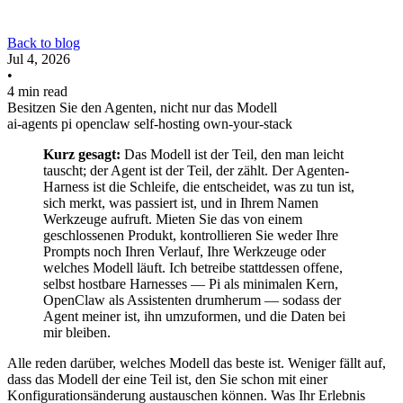
Back to blog
Jul 4, 2026
•
4 min read
Besitzen Sie den Agenten, nicht nur das Modell
ai-agents
pi
openclaw
self-hosting
own-your-stack
Kurz gesagt:
Das Modell ist der Teil, den man leicht
tauscht; der Agent ist der Teil, der zählt. Der Agenten-
Harness ist die Schleife, die entscheidet, was zu tun ist,
sich merkt, was passiert ist, und in Ihrem Namen
Werkzeuge aufruft. Mieten Sie das von einem
geschlossenen Produkt, kontrollieren Sie weder Ihre
Prompts noch Ihren Verlauf, Ihre Werkzeuge oder
welches Modell läuft. Ich betreibe stattdessen offene,
selbst hostbare Harnesses — Pi als minimalen Kern,
OpenClaw als Assistenten drumherum — sodass der
Agent meiner ist, ihn umzuformen, und die Daten bei
mir bleiben.
Alle reden darüber, welches Modell das beste ist. Weniger fällt auf,
dass das Modell der eine Teil ist, den Sie schon mit einer
Konfigurationsänderung austauschen können. Was Ihr Erlebnis