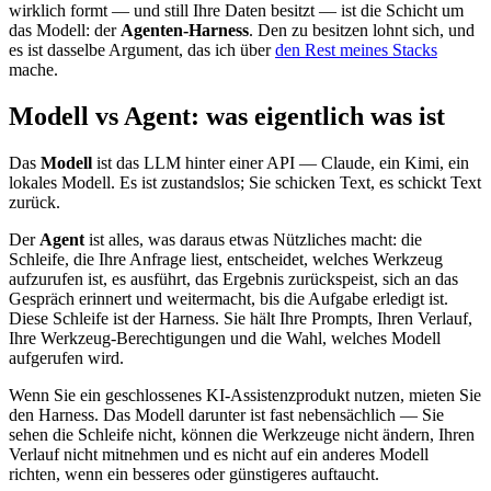
wirklich formt — und still Ihre Daten besitzt — ist die Schicht um
das Modell: der
Agenten-Harness
. Den zu besitzen lohnt sich, und
es ist dasselbe Argument, das ich über
den Rest meines Stacks
mache.
Modell vs Agent: was eigentlich was ist
Das
Modell
ist das LLM hinter einer API — Claude, ein Kimi, ein
lokales Modell. Es ist zustandslos; Sie schicken Text, es schickt Text
zurück.
Der
Agent
ist alles, was daraus etwas Nützliches macht: die
Schleife, die Ihre Anfrage liest, entscheidet, welches Werkzeug
aufzurufen ist, es ausführt, das Ergebnis zurückspeist, sich an das
Gespräch erinnert und weitermacht, bis die Aufgabe erledigt ist.
Diese Schleife ist der Harness. Sie hält Ihre Prompts, Ihren Verlauf,
Ihre Werkzeug-Berechtigungen und die Wahl, welches Modell
aufgerufen wird.
Wenn Sie ein geschlossenes KI-Assistenzprodukt nutzen, mieten Sie
den Harness. Das Modell darunter ist fast nebensächlich — Sie
sehen die Schleife nicht, können die Werkzeuge nicht ändern, Ihren
Verlauf nicht mitnehmen und es nicht auf ein anderes Modell
richten, wenn ein besseres oder günstigeres auftaucht.