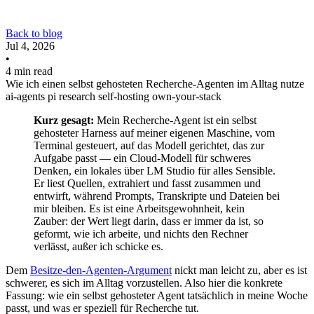
Back to blog
Jul 4, 2026
•
4 min read
Wie ich einen selbst gehosteten Recherche-Agenten im Alltag nutze
ai-agents
pi
research
self-hosting
own-your-stack
Kurz gesagt:
Mein Recherche-Agent ist ein selbst
gehosteter Harness auf meiner eigenen Maschine, vom
Terminal gesteuert, auf das Modell gerichtet, das zur
Aufgabe passt — ein Cloud-Modell für schweres
Denken, ein lokales über LM Studio für alles Sensible.
Er liest Quellen, extrahiert und fasst zusammen und
entwirft, während Prompts, Transkripte und Dateien bei
mir bleiben. Es ist eine Arbeitsgewohnheit, kein
Zauber: der Wert liegt darin, dass er immer da ist, so
geformt, wie ich arbeite, und nichts den Rechner
verlässt, außer ich schicke es.
Dem
Besitze-den-Agenten-Argument
nickt man leicht zu, aber es ist
schwerer, es sich im Alltag vorzustellen. Also hier die konkrete
Fassung: wie ein selbst gehosteter Agent tatsächlich in meine Woche
passt, und was er speziell für Recherche tut.