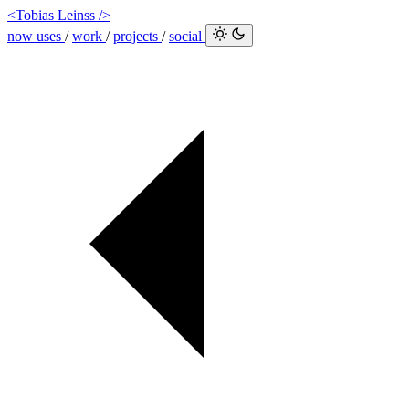
<Tobias Leinss />
now
uses
/
work
/
projects
/
social