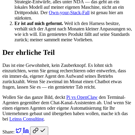
Strategie-Entwürfe, alles unter NDA — das geht an ein
lokales Modell auf meiner eigenen Maschine, nicht an ein
Drittprodukt. Der
Own-your-Stack-Fall
ist genau hier am
stärksten.
Er ist auf mich geformt.
Weil ich den Harness besitze,
verhält sich der Agent nach Monaten kleiner Anpassungen so,
wie ich will. Ein gemietetes Produkt fällt auf seine Standards
zurück; meiner sammelt meine Vorlieben.
Der ehrliche Teil
Das ist eine Gewohnheit, kein Zauberknopf. Es lohnt sich
einzurichten, wenn Sie genug recherchieren oder entwerfen, dass
ein immer-da, eigener Agent den Aufwand seines Betriebs
zurückzahlt. Wenn Sie zweimal im Monat einen Chatbot etwas
fragen, lassen Sie es — ein gemieteter Tab reicht.
Wollen Sie das ganze Bild, deckt
Pi vs OpenClaw
den Terminal-
Agenten gegenüber dem Chat-Kanal-Assistenten ab. Und wenn Sie
einen eigenen Agenten oder eigene Automatisierung für Ihr
Unternehmen gebaut und übergeben haben wollen, mache ich das
bei
Leinss Consulting
.
Share: